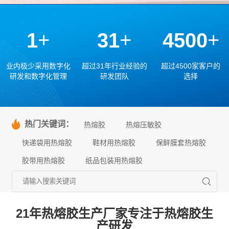
+
+
+
1
31
4500
业内极少采用数字化
超过31年行业经验的
超过4500家客户的
研发和数字化管理
研发团队
选择
热门关键词：
热熔胶
热熔压敏胶
快递袋用热熔胶
鞋材用热熔胶
保鲜膜套热熔胶
胶带用热熔胶
纸品包装用热熔胶
21年热熔胶生产厂家专注于热熔胶生
产研发