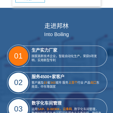
走进邦林
Into Boiling
生产实力厂家
01
国家高新技术企业，智能自动化生产，荣获9项发
明、实用新型专利
服务4500+家客户
02
客户遍及
23
省
343
城市 服务
上百个
行业 产品
出口
东
南亚、中东等国家
数字化车间管理
03
运用
SAP、D-WORK、云条码
...数字化车间管理，