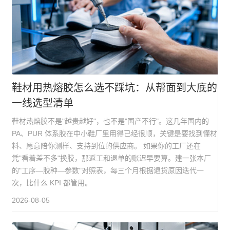
鞋材用热熔胶怎么选不踩坑：从帮面到大底的
一线选型清单
鞋材热熔胶不是"越贵越好"，也不是"国产不行"。这几年国内的
PA、PUR 体系胶在中小鞋厂里用得已经很顺，关键是要找到懂材
料、愿意陪你测样、支持到位的供应商。 如果你的工厂还在
凭"看着差不多"换胶，那返工和退单的账迟早要算。建一张本厂
的"工序—胶种—参数"对照表，每三个月根据退货原因迭代一
次，比什么 KPI 都管用。
2026-08-05