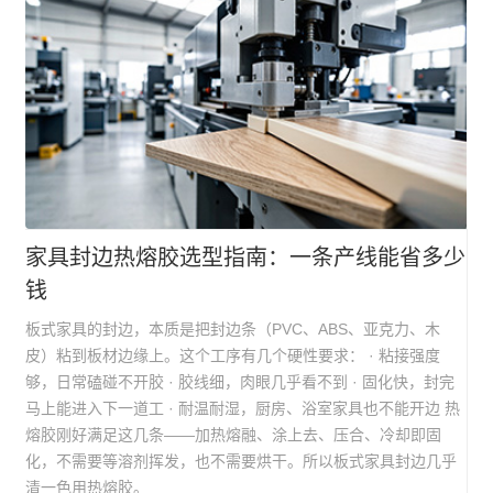
家具封边热熔胶选型指南：一条产线能省多少
钱
板式家具的封边，本质是把封边条（PVC、ABS、亚克力、木
皮）粘到板材边缘上。这个工序有几个硬性要求： · 粘接强度
够，日常磕碰不开胶 · 胶线细，肉眼几乎看不到 · 固化快，封完
马上能进入下一道工 · 耐温耐湿，厨房、浴室家具也不能开边 热
熔胶刚好满足这几条——加热熔融、涂上去、压合、冷却即固
化，不需要等溶剂挥发，也不需要烘干。所以板式家具封边几乎
清一色用热熔胶。