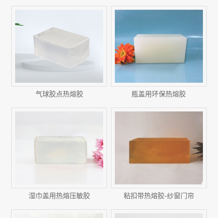
气球胶点热熔胶
瓶盖用环保热熔胶
湿巾盖用热熔压敏胶
粘扣带热熔胶-纱窗门帘