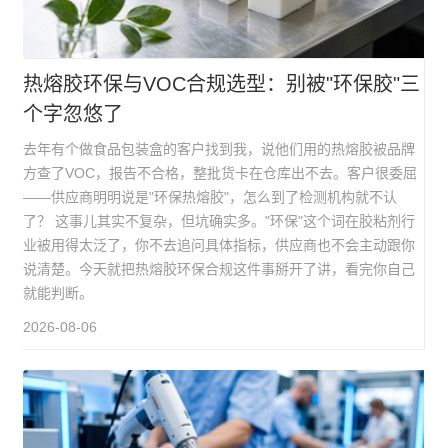
热熔胶环保与VOC合规选型：别被"环保胶"三
个字忽悠了
去年有个做食品包装盒的客户找到我，说他们用的热熔胶被品牌
方查了VOC，报告不合格，整批货卡在仓库出不去。客户很委屈
——供应商明明说是"环保热熔胶"，怎么到了检测机构就不认
了？ 这事儿其实不复杂，但坑确实多。"环保"这个词在胶粘剂行
业被用得太泛了，你不去追问具体指标，供应商也不会主动跟你
说清楚。今天就把热熔胶环保合规这件事掰开了讲，看完你自己
就能判断。
2026-08-06