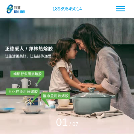
18989845014
01
/
07