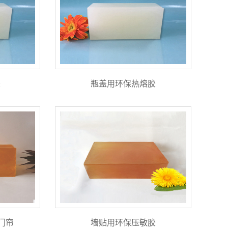
胶
瓶盖用环保热熔胶
门帘
墙贴用环保压敏胶