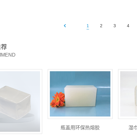
1
2
3
4
推荐
MMEND
瓶盖用环保热熔胶
湿