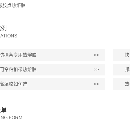
球胶点热熔胶
案例
CATIONS
防撞条专用热熔胶
>>
快
门帘粘扣带热熔胶
>>
邦
升
高温胶如何选
>>
热
表单
ING FORM