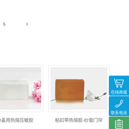
5
在线商城
联系电话
巾盖用热熔压敏胶
粘扣带热熔胶-纱窗门帘