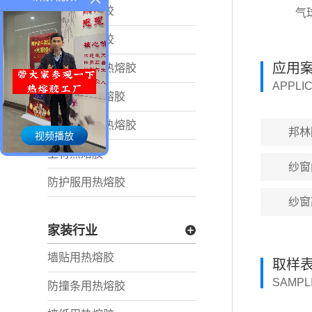
膏药用热熔胶
气
足贴用热熔胶
应用
蒸汽眼罩用热熔胶
APPLI
创口贴用热熔胶
医疗耗材用热熔胶
邦林
视频播放
卫材热熔胶
纱窗
防护服用热熔胶
纱窗
家装行业
墙贴用热熔胶
取样
SAMPL
防撞条用热熔胶