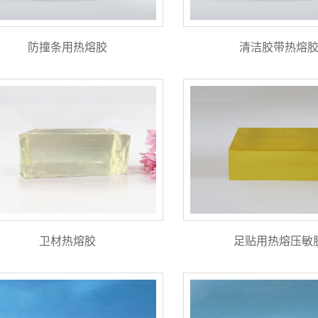
防撞条用热熔胶
清洁胶带热熔
卫材热熔胶
足贴用热熔压敏