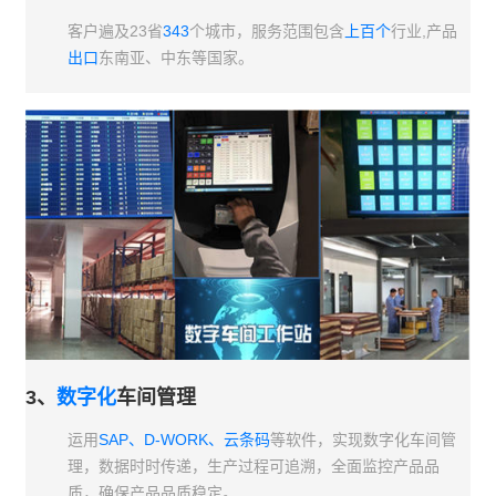
客户遍及
23
省
343
个城市，服务范围包含
上百个
行业,产品
出口
东南亚、中东等国家。
3、
数字化
车间管理
运用
SAP、D-WORK、云条码
等软件，实现数字化车间管
理，数据时时传递，生产过程可追溯，全面监控产品品
质，确保产品品质稳定。