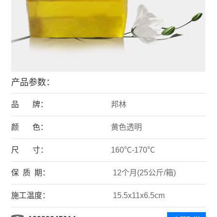
产品参数：
品 牌：
邦林
颜 色：
黄色透明
尺 寸：
160℃-170℃
保 质 期：
12个月(25公斤/箱)
施工温度：
15.5x11x6.5cm